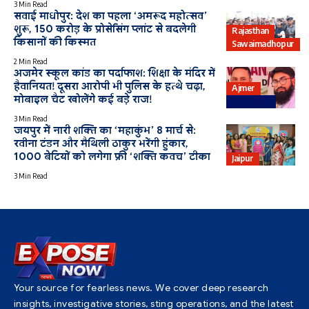
3 Min Read
सवाई माधोपुर: देश का पहला ‘अमरूद महोत्सव’
शुरू, 150 करोड़ के प्रोसेसिंग प्लांट से बदलेगी
Rajasthan
किसानों की किस्मत
Sawaimadhopur
2 Min Read
अजमेर स्कूल कांड का पर्दाफाश: शिक्षा के मंदिर में
हैवानियत! दूसरा आरोपी भी पुलिस के हत्थे चढ़ा,
Ajmer
मोबाइल चैट खोलेंगे कई बड़े राज!
Education
3 Min Read
जयपुर में नारी शक्ति का ‘महाकुंभ’ 8 मार्च से:
रवीना टंडन और मैथिली ठाकुर भरेंगी हुंकार,
1000 बेटियों को लगेगा फ्री ‘शक्ति कवच’ टीका
Jaipur
3 Min Read
Your source for fearless news. We cover deep research
insights, investigative stories, sting operations, and the latest