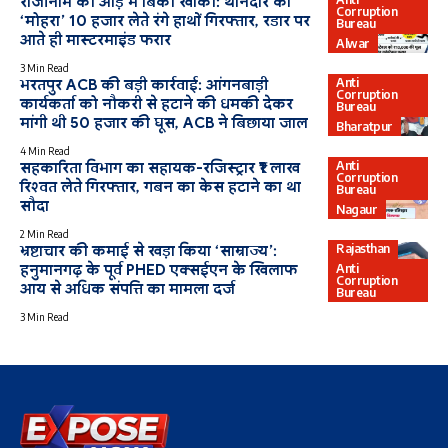
राजीनामे की आड़ में बिकी खाकी: थानेदार का
Corruption
‘मोहरा’ 10 हजार लेते रंगे हाथों गिरफ्तार, रडार पर
Bureau
आते ही मास्टरमाइंड फरार
Alwar
3 Min Read
Anti
भरतपुर ACB की बड़ी कार्रवाई: आंगनबाड़ी
Corruption
कार्यकर्ता को नौकरी से हटाने की धमकी देकर
Bureau
मांगी थी 50 हजार की घूस, ACB ने बिछाया जाल
Bharatpur
4 Min Read
Anti
सहकारिता विभाग का सहायक-रजिस्ट्रार ₹1 लाख
Corruption
रिश्वत लेते गिरफ्तार, गबन का केस हटाने का था
Bureau
सौदा
Nagaur
2 Min Read
Rajasthan
भ्रष्टाचार की कमाई से खड़ा किया ‘साम्राज्य’:
Anti
हनुमानगढ़ के पूर्व PHED एक्सईएन के खिलाफ
Corruption
आय से अधिक संपत्ति का मामला दर्ज
Bureau
3 Min Read