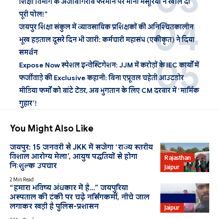
शिक्षा विभाग के अजीबोगरीब फरमान पर मीना मंसूरिया ने खोल दी
पूरी पोल!”
जयपुर शिक्षा संकुल में व्यावसायिक प्रशिक्षकों की अनिश्चितकालीन
भूख हड़ताल दूसरे दिन भी जारी: कर्मचारी महासंघ (एकीकृत) ने दिया
समर्थन
Expose Now स्पेशल इन्वेस्टिगेशन: JJM में करोड़ों के IEC कार्यों में
फर्जीवाड़े की Exclusive कहानी: बिना एप्रूवल चहेती आउटडोर
मीडिया फर्मों को बांटे टेंडर, अब भुगतान के लिए CM दरबार में ‘मार्मिक
गुहार’!
You Might Also Like
जयपुर: 15 जनवरी से JKK में सजेगा ‘राज्य स्तरीय
विशाल आरोग्य मेला’, आयुष पद्धतियों से होगा
Rajasthan
निःशुल्क उपचार
Jaipur
2 Min Read
“हमारा भविष्य अंधकार में है…” जयपुरिया
अस्पताल की टंकी पर चढ़े नर्सिंगकर्मी, नीचे जाल
Education
लगाकर खड़ी है पुलिस-प्रशासन
Jaipur