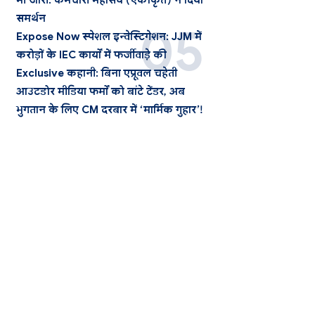
भी जारी: कर्मचारी महासंघ (एकीकृत) ने दिया
समर्थन
Expose Now स्पेशल इन्वेस्टिगेशन: JJM में
करोड़ों के IEC कार्यों में फर्जीवाड़े की
Exclusive कहानी: बिना एप्रूवल चहेती
आउटडोर मीडिया फर्मों को बांटे टेंडर, अब
भुगतान के लिए CM दरबार में ‘मार्मिक गुहार’!