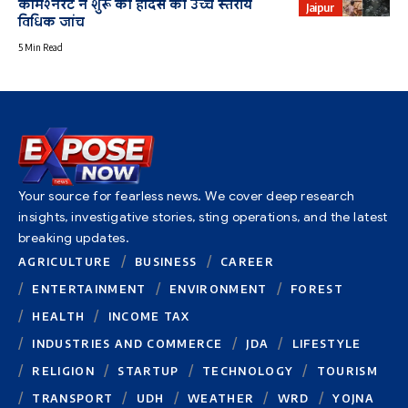
कमिश्नरेट ने शुरू की हादसे की उच्च स्तरीय
Jaipur
विधिक जांच
5 Min Read
Your source for fearless news. We cover deep research
insights, investigative stories, sting operations, and the latest
breaking updates.
AGRICULTURE
BUSINESS
CAREER
ENTERTAINMENT
ENVIRONMENT
FOREST
HEALTH
INCOME TAX
INDUSTRIES AND COMMERCE
JDA
LIFESTYLE
RELIGION
STARTUP
TECHNOLOGY
TOURISM
TRANSPORT
UDH
WEATHER
WRD
YOJNA