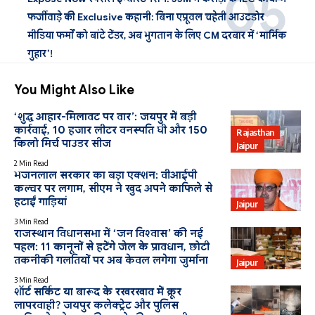
फर्जीवाड़े की Exclusive कहानी: बिना एप्रूवल चहेती आउटडोर
मीडिया फर्मों को बांटे टेंडर, अब भुगतान के लिए CM दरबार में ‘मार्मिक
गुहार’!
You Might Also Like
‘शुद्ध आहार-मिलावट पर वार’: जयपुर में बड़ी
कार्रवाई, 10 हजार लीटर वनस्पति घी और 150
Rajasthan
किलो मिर्च पाउडर सीज
Jaipur
2 Min Read
भजनलाल सरकार का बड़ा एक्शन: वीआईपी
कल्चर पर लगाम, सीएम ने खुद अपने काफिले से
हटाईं गाड़ियां
Jaipur
3 Min Read
राजस्थान विधानसभा में ‘जन विश्वास’ की नई
पहल: 11 कानूनों से हटेंगे जेल के प्रावधान, छोटी
तकनीकी गलतियों पर अब केवल लगेगा जुर्माना
Jaipur
3 Min Read
शॉर्ट सर्किट या बारूद के रखरखाव में क्रूर
लापरवाही? जयपुर कलेक्ट्रेट और पुलिस