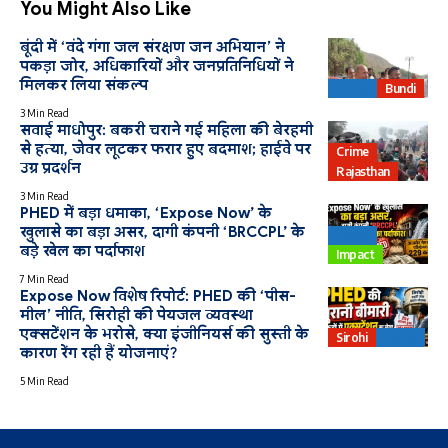
You Might Also Like
बूंदी में ‘वंदे गंगा जल संरक्षण जन अभियान’ ने
पकड़ा जोर, अधिकारियों और जनप्रतिनिधियों ने
मिलकर लिया संकल्प
PHED
Bundi
3 Min Read
सवाई माधोपुर: बकरी चराने गई महिला की बेरहमी
से हत्या, जेवर लूटकर फरार हुए बदमाश; हाईवे पर
Crime
उग्र प्रदर्शन
Rajasthan
3 Min Read
PHED में बड़ा धमाका, ‘Expose Now’ के
खुलासे का बड़ा असर, दागी कंपनी ‘BRCCPL’ के
PHED
बड़े खेल का पर्दाफाश
Impact
7 Min Read
Expose Now विशेष रिपोर्ट: PHED की ‘पीस-
मील’ नीति, सिरोही की पेयजल व्यवस्था
एक्सटेंशन के भरोसे, क्या इंजीनियर्स की सुस्ती के
Sirohi
PHED
कारण रेंग रही हैं योजनाएं?
5 Min Read