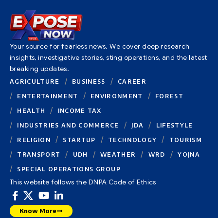
Your source for fearless news. We cover deep research
insights, investigative stories, sting operations, and the latest
breaking updates.
AGRICULTURE
BUSINESS
CAREER
ENTERTAINMENT
ENVIRONMENT
FOREST
HEALTH
INCOME TAX
INDUSTRIES AND COMMERCE
JDA
LIFESTYLE
RELIGION
STARTUP
TECHNOLOGY
TOURISM
TRANSPORT
UDH
WEATHER
WRD
YOJNA
SPECIAL OPERATIONS GROUP
This website follows the DNPA Code of Ethics
Know More