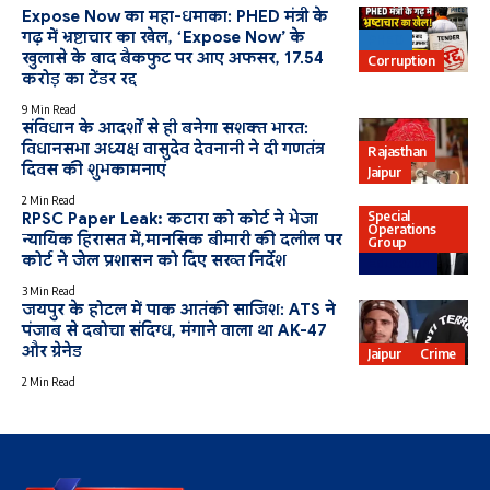
Expose Now का महा-धमाका: PHED मंत्री के
गढ़ में भ्रष्टाचार का खेल, ‘Expose Now’ के
PHED
खुलासे के बाद बैकफुट पर आए अफसर, 17.54
Corruption
करोड़ का टेंडर रद्द
9 Min Read
संविधान के आदर्शों से ही बनेगा सशक्त भारत:
विधानसभा अध्यक्ष वासुदेव देवनानी ने दी गणतंत्र
Rajasthan
दिवस की शुभकामनाएं
Jaipur
2 Min Read
Special
RPSC Paper Leak: कटारा को कोर्ट ने भेजा
Operations
न्यायिक हिरासत में,मानसिक बीमारी की दलील पर
Group
कोर्ट ने जेल प्रशासन को दिए सख्त निर्देश
Education
3 Min Read
जयपुर के होटल में पाक आतंकी साजिश: ATS ने
पंजाब से दबोचा संदिग्ध, मंगाने वाला था AK-47
और ग्रेनेड
Jaipur
Crime
2 Min Read