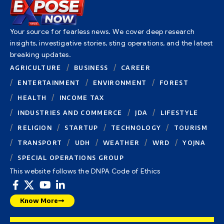
Your source for fearless news. We cover deep research
insights, investigative stories, sting operations, and the latest
breaking updates.
AGRICULTURE
BUSINESS
CAREER
ENTERTAINMENT
ENVIRONMENT
FOREST
HEALTH
INCOME TAX
INDUSTRIES AND COMMERCE
JDA
LIFESTYLE
RELIGION
STARTUP
TECHNOLOGY
TOURISM
TRANSPORT
UDH
WEATHER
WRD
YOJNA
SPECIAL OPERATIONS GROUP
This website follows the DNPA Code of Ethics
Know More