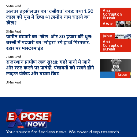
5 Min Read
Anti
अलवर तहसीलदार का ‘वसीयत’ कांड: क्या 1.50
Corruption
लाख की घूस में छिपा था ज़मीन नाम चढ़ाने का
Bureau
खेल?
Alwar
3 Min Read
Jaipur
जमीन बंटवारे का ‘खेल’ और 30 हजार की घूस:
Anti
बस्सी में पटवारी का ‘मोहरा’ रंगे हाथों गिरफ्तार,
Corruption
रडार पर मास्टरमाइंड
Bureau
2 Min Read
राजस्थान ग्रामीण जल सुरक्षा: गहरे पानी में जाने
और स्टंट करने पर पाबंदी, पंचायतों को रखने होंगे
लाइफ जैकेट और बचाव किट
PHED
Jaipur
3 Min Read
Your source for fearless news. We cover deep research