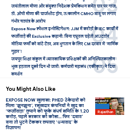
जयंतीलाल मीणा और संयुक्त निदेशक प्रेमकिशन समेत चार पर गाज,
डॉ. ओपी मीणा की चार्जशीट ड्रॉप, तत्कालीन CMHO बाबू पर लगाए
गंभीर षड्यंत्र के आरोप
Expose Now स्पेशल इन्वेस्टिगेशन: JJM में करोड़ों के IEC कार्यों में
फर्जीवाड़े की Exclusive कहानी: बिना एप्रूवल चहेती आउटडोर
मीडिया फर्मों को बांटे टेंडर, अब भुगतान के लिए CM दरबार में ‘मार्मिक
गुहार’!
जयपुर शिक्षा संकुल में व्यावसायिक प्रशिक्षकों की अनिश्चितकालीन
भूख हड़ताल दूसरे दिन भी जारी: कर्मचारी महासंघ (एकीकृत) ने दिया
समर्थन
You Might Also Like
EXPOSE NOW खुलासा: PHED ठेकेदारों को
मिला ‘झुनझुना’, रसूखदार कंपनियों ने खुद का
PHED
‘फर्जीवाड़ा’ छुपाने को फूके संघर्ष समिति के 1.20
Rajasthan
करोड़, पहले सरकार को कोसा… फिर ‘दबाव’
बना तो घुटने टेककर छपवाए ‘धन्यवाद’ के
विज्ञापन!