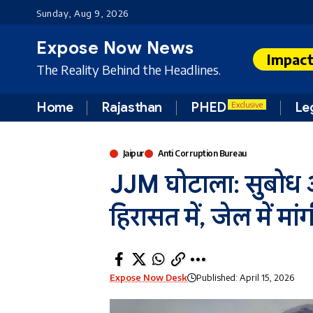
Sunday, Aug 9, 2026
Expose Now News
Impac
The Reality Behind the Headlines.
Home
Rajasthan
PHED
Le
Exclusive
Jaipur
Anti Corruption Bureau
JJM घोटाला: सुबोध अ
हिरासत में, जेल में मा
Expose Now Desk
Published: April 15, 2026