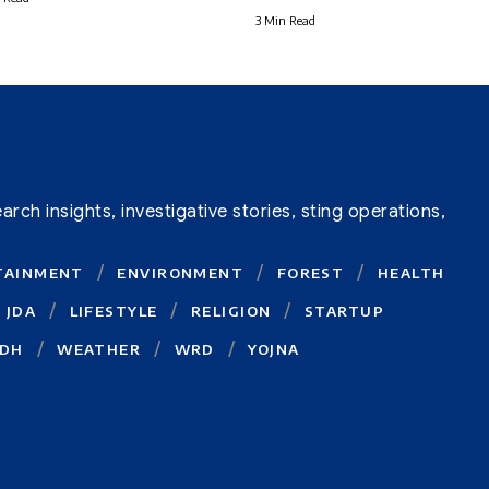
3 Min Read
ch insights, investigative stories, sting operations,
TAINMENT
ENVIRONMENT
FOREST
HEALTH
JDA
LIFESTYLE
RELIGION
STARTUP
DH
WEATHER
WRD
YOJNA