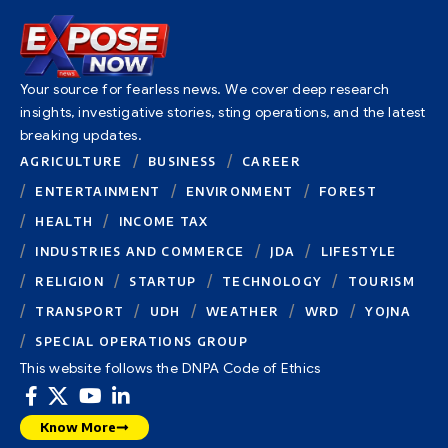
Your source for fearless news. We cover deep research
insights, investigative stories, sting operations, and the latest
breaking updates.
AGRICULTURE
BUSINESS
CAREER
ENTERTAINMENT
ENVIRONMENT
FOREST
HEALTH
INCOME TAX
INDUSTRIES AND COMMERCE
JDA
LIFESTYLE
RELIGION
STARTUP
TECHNOLOGY
TOURISM
TRANSPORT
UDH
WEATHER
WRD
YOJNA
SPECIAL OPERATIONS GROUP
This website follows the DNPA Code of Ethics
Know More