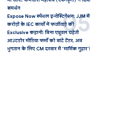
भी जारी: कर्मचारी महासंघ (एकीकृत) ने दिया
समर्थन
Expose Now स्पेशल इन्वेस्टिगेशन: JJM में
करोड़ों के IEC कार्यों में फर्जीवाड़े की
Exclusive कहानी: बिना एप्रूवल चहेती
आउटडोर मीडिया फर्मों को बांटे टेंडर, अब
भुगतान के लिए CM दरबार में ‘मार्मिक गुहार’!