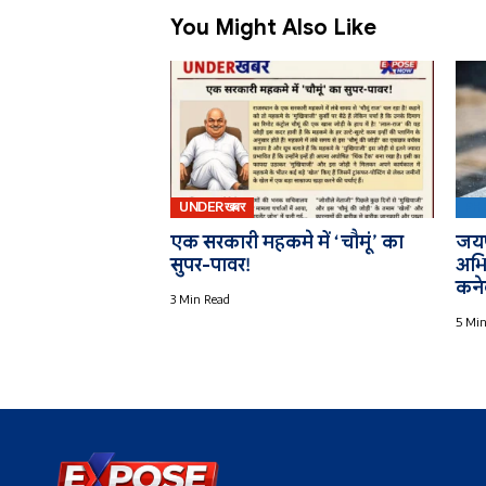
You Might Also Like
UNDERखबर
PH
एक सरकारी महकमे में ‘चौमूं’ का
जयप
सुपर-पावर!
अभि
कने
3 Min Read
5 Min